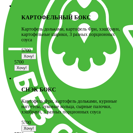
КАРТОФЕЛЬНЫЙ БОКС
Картофель дольками, картофель Фри, хэшбраун,
картофельные шарики, 3 разных порционных
соуса
5700
5700
СНЭК БОКС
Картофель Фри, картофель дольками, куриные
наггетсы, луковые кольца, сырные палочки,
хэшбраун, 3 разных порционных соуса
5700