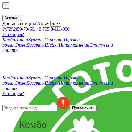
×
Закрыть
Доставка пиццы
Актау
8(7292)
59-79-66,
8 705 8-111-000
Есть идея?
Комбо
Пицца
Бургеры
Сэндвичи
Горячие
роллы
Снэки
Десерты
Шейки
Напитки
Акции
Статусы и
поинты
Комбо
Пицца
Бургеры
Сэндвичи
Горячие
роллы
Снэки
Десерты
Шейки
Напитки
Акции
Статусы и
поинты
Есть идея?
Подключить
Комбо