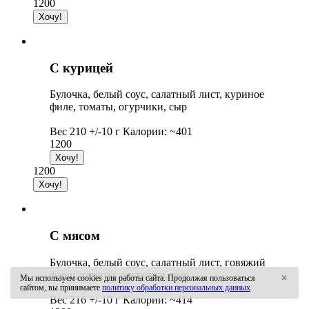
1200
С курицей
Булочка, белый соус, салатный лист, куриное
филе, томаты, огурчики, сыр
Вес 210 +/-10 г Калории: ~401
1200
1200
С мясом
Булочка, белый соус, салатный лист, говяжий
фарш, томаты, огурчики, сыр
Мы используем cookies для работы сайта. Продолжая пользоваться
✕
сайтом, вы принимаете
политику обработки персональных данных
Вес 216 +/-10 г Калории: ~414