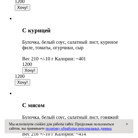
1200
С курицей
Булочка, белый соус, салатный лист, куриное
филе, томаты, огурчики, сыр
Вес 210 +/-10 г Калории: ~401
1200
1200
С мясом
Булочка, белый соус, салатный лист, говяжий
фарш, томаты, огурчики, сыр
Мы используем cookies для работы сайта. Продолжая пользоваться
✕
сайтом, вы принимаете
политику обработки персональных данных
Вес 216 +/-10 г Калории: ~414