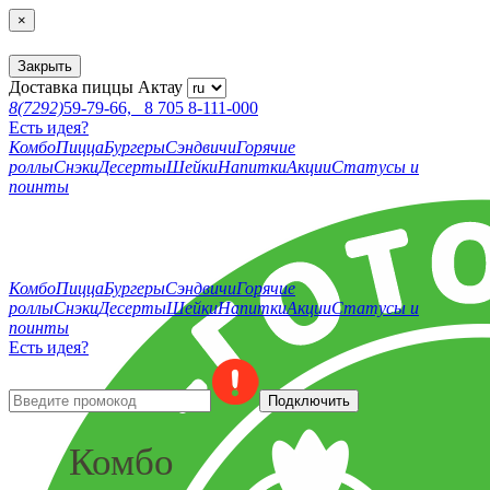
×
Закрыть
Доставка пиццы
Актау
8(7292)
59-79-66,
8 705 8-111-000
Есть идея?
Комбо
Пицца
Бургеры
Сэндвичи
Горячие
роллы
Снэки
Десерты
Шейки
Напитки
Акции
Статусы и
поинты
Комбо
Пицца
Бургеры
Сэндвичи
Горячие
роллы
Снэки
Десерты
Шейки
Напитки
Акции
Статусы и
поинты
Есть идея?
Подключить
Комбо