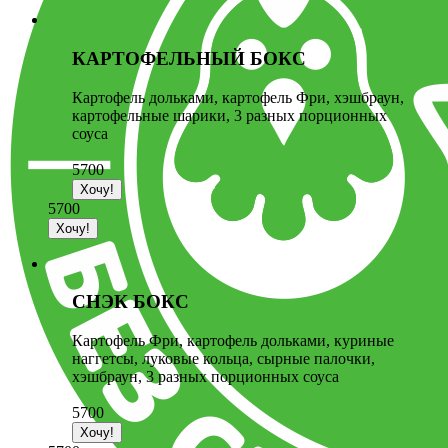
КАРТОФЕЛЬНЫЙ БОКС
Картофель дольками, картофель Фри, хэшбраун,
картофельные шарики, 3 разных порционных
соуса
5700
5700
СНЭК БОКС
Картофель Фри, картофель дольками, куриные
наггетсы, луковые кольца, сырные палочки,
хэшбраун, 3 разных порционных соуса
5700