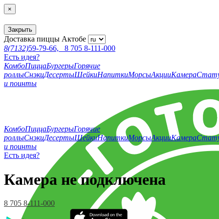
×
Закрыть
Доставка пиццы
Актобе
8(7132)
59-79-66,
8 705 8-111-000
Есть идея?
Комбо
Пицца
Бургеры
Горячие
роллы
Снэки
Десерты
Шейки
Напитки
Морсы
Акции
Камера
Стат
и поинты
Комбо
Пицца
Бургеры
Горячие
роллы
Снэки
Десерты
Шейки
Напитки
Морсы
Акции
Камера
Стат
и поинты
Есть идея?
Камера не подключена
8 705 8-111-000