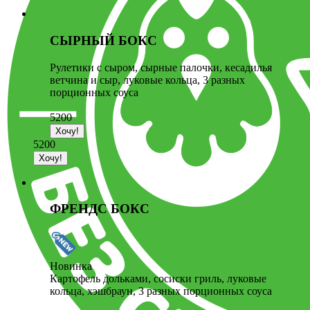
СЫРНЫЙ БОКС
Рулетики с сыром, сырные палочки, кесадилья
ветчина и сыр, луковые кольца, 3 разных
порционных соуса
5200
5200
ФРЕНДС БОКС
Новинка
Картофель дольками, сосиски гриль, луковые
кольца, хэшбраун, 3 разных порционных соуса