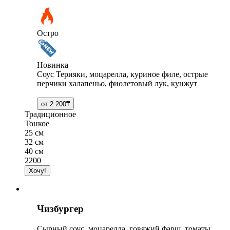
Остро
Новинка
Соус Терияки, моцарелла, куриное филе, острые
перчики халапеньо, фиолетовый лук, кунжут
Традиционное
Тонкое
25 см
32 см
40 см
2200
Чизбургер
Сырный соус, моцарелла, говяжий фарш, томаты,