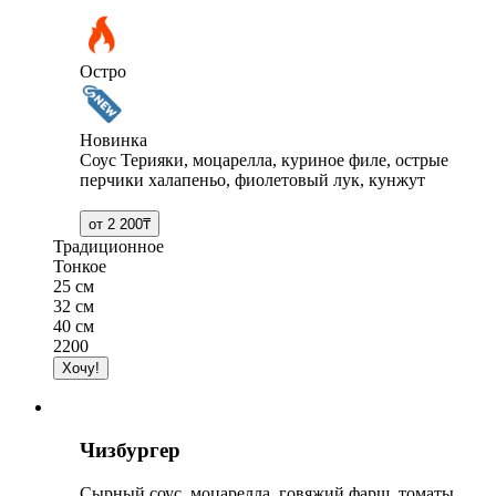
Остро
Новинка
Соус Терияки, моцарелла, куриное филе, острые
перчики халапеньо, фиолетовый лук, кунжут
Традиционное
Тонкое
25 см
32 см
40 см
2200
Чизбургер
Сырный соус, моцарелла, говяжий фарш, томаты,