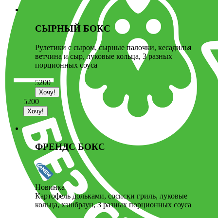
СЫРНЫЙ БОКС
Рулетики с сыром, сырные палочки, кесадилья
ветчина и сыр, луковые кольца, 3 разных
порционных соуса
5200
5200
ФРЕНДС БОКС
Новинка
Картофель дольками, сосиски гриль, луковые
кольца, хэшбраун, 3 разных порционных соуса